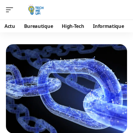
Actu
Bureautique
High-Tech
Informatique