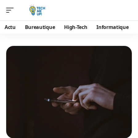
Actu
Bureautique
High-Tech
Informatique