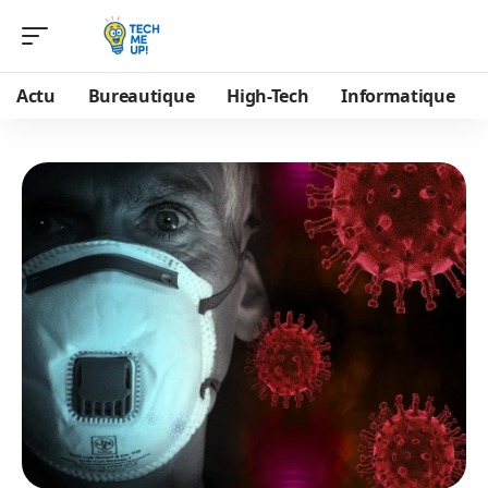
Actu
Bureautique
High-Tech
Informatique