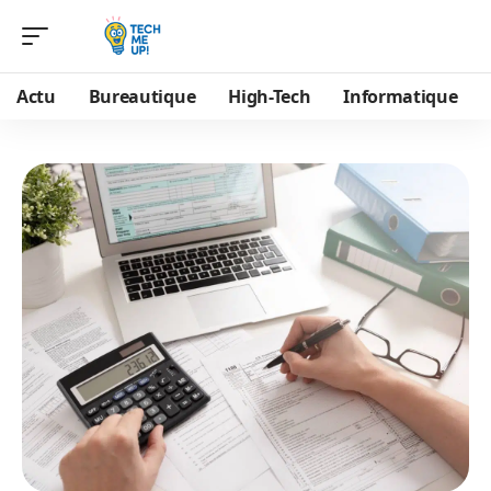
Actu
Bureautique
High-Tech
Informatique