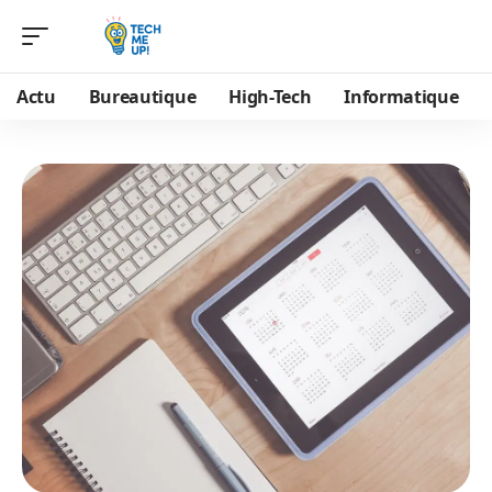
Actu
Bureautique
High-Tech
Informatique