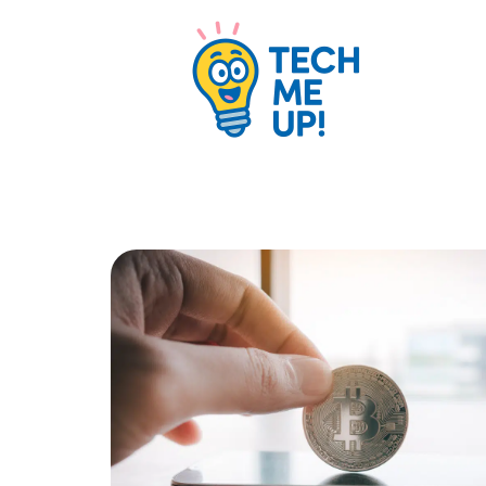
Actu
Bureautique
High-Tech