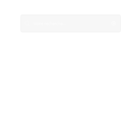
O
Web
ments crypto sont
 le bear market ?