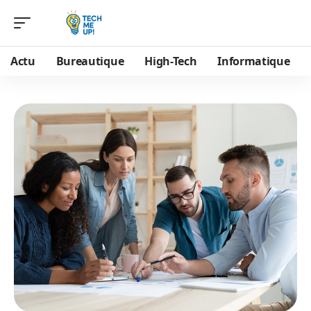
Actu
Bureautique
High-Tech
Informatique