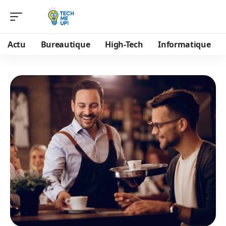
Actu
Bureautique
High-Tech
Informatique