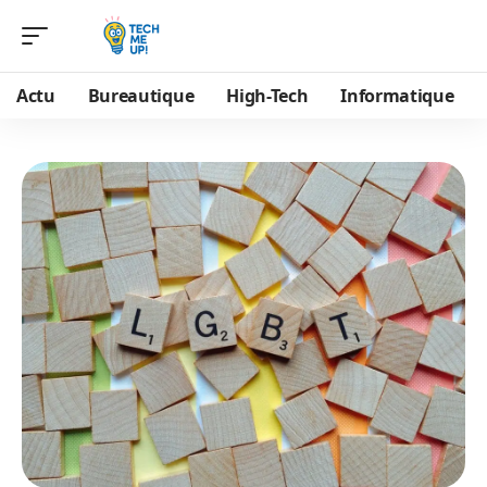
Actu
Bureautique
High-Tech
Informatique