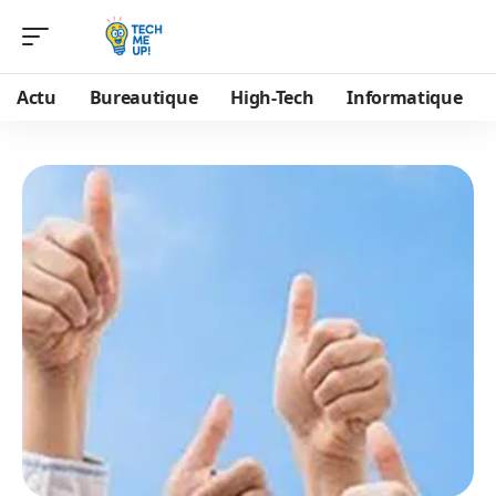
Actu
Bureautique
High-Tech
Informatique