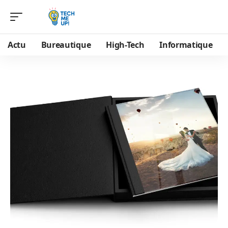
Actu
Bureautique
High-Tech
Informatique