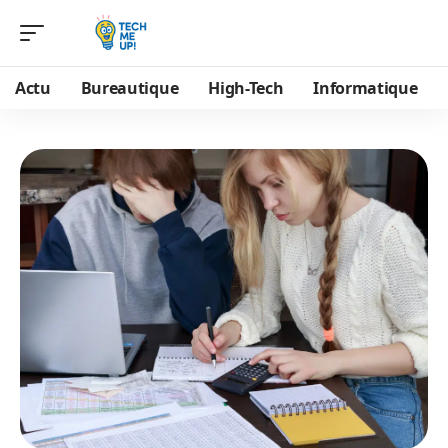
Actu
Bureautique
High-Tech
Informatique