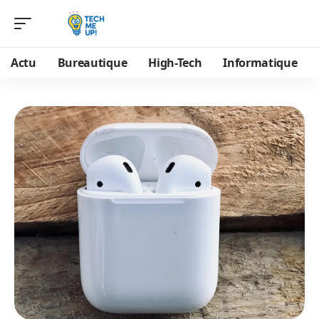
Actu
Bureautique
High-Tech
Informatique