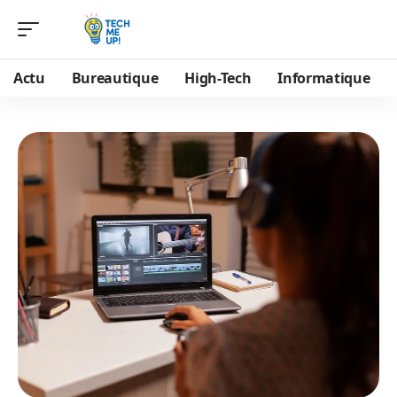
Actu
Bureautique
High-Tech
Informatique