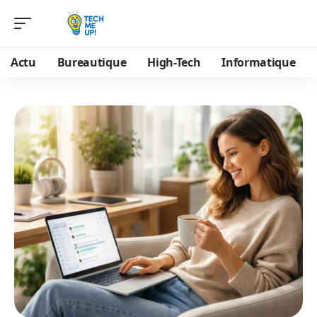
Actu
Bureautique
High-Tech
Informatique