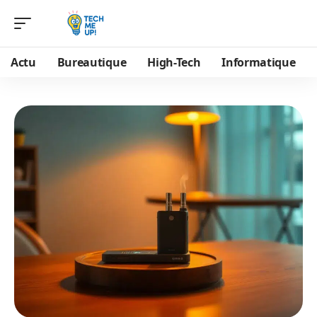
Actu
Bureautique
High-Tech
Informatique