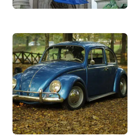
ACTU
Pourquoi la réglementation MiCA bouleverse
l’écosystème tech européen en 2026