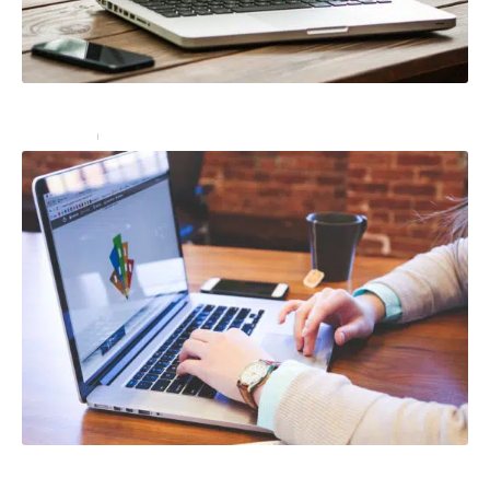
Comment aborder l’évolution du digital ?
Marketing
14 octobre 2019
Conception d’ouvrage : les bonnes raisons de se
servir d’un logiciel de CAO