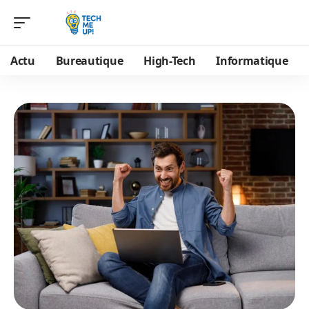
Actu
Bureautique
High-Tech
Informatique