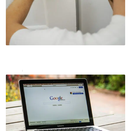
Serrure électronique : pour un dépannage à
Montmorency, est-ce nécessaire de faire intervenir un
serrurier ?
Sécurité
7 octobre 2019