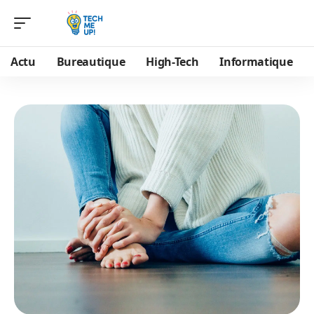
Actu
Bureautique
High-Tech
Informatique