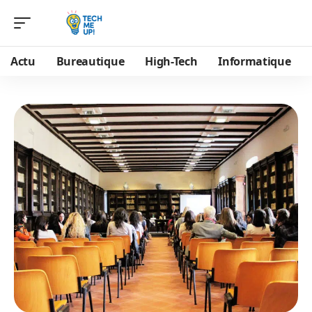
Actu
Bureautique
High-Tech
Informatique