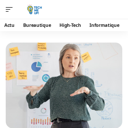
Actu
Bureautique
High-Tech
Informatique