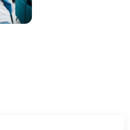
e leur ordinateur ou de leur cell phone pour se divertir.
s d’âges, les jeux en ligne sont des interruptions qui
e de gagner un peu d’argent. Jeux de cartes, jeux de
 nombreux sont les types de jeux que vous pouvez trouver
l est significatif de connaître les locaux de jeux en ligne