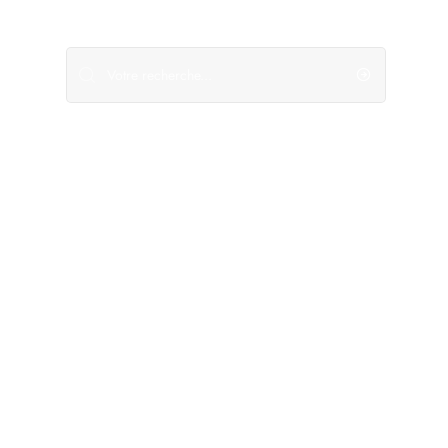
O
Web
opulaire que vous