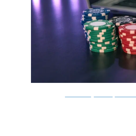
A voir aussi :
Avis sur le jeu KinkyCats.net
Les avantages de jouer dans 
Accessibles à promote second et sur n’importe