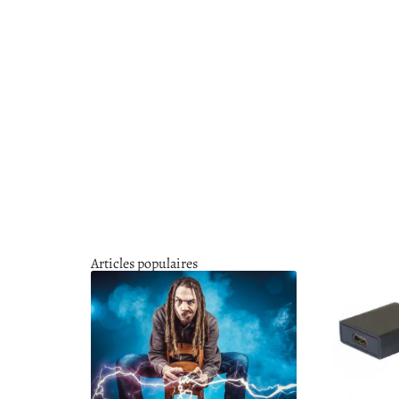
traditionnelles, mais il n’est utilisable que su
compte bancaire, il suffit donc d’utiliser chi
reprise LTC, sachez qu’il existe de nombreuse
Bien que ce type d’argent virtuel soit en plei
échange est rapide. Pour data, l’envoi ou la r
Lorsque vous souhaitez retirer vos gains dans u
jours avant de les recevoir dans votre compte.
monnaies sur les sites de jeux en ligne les in 
Articles populaires