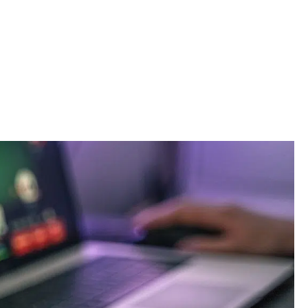
ls, elles ne se limitent pas aux jeux de cartes et aux
e les in addition to populaires, il y a Y8, Friv, Kizi ainsi
cription ni de download, ces pages web peuvent
zle, stratégie, and so forth. Et pour les fans de casino en
nt tout ce que vous cherchez, vous devriez Betway