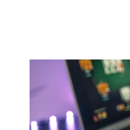
téléchargement. Contrairement aux casino virtue
jeux de hasard. Parmi les locaux de jeux en lign
que Protection Games. Ne réclamant ni d’ins
comporter des jeux de course, activity, tir, puz
ligne, si vous recherchez des sites Web qui o
aujourd’hui.