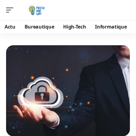
Actu
Bureautique
High-Tech
Informatique