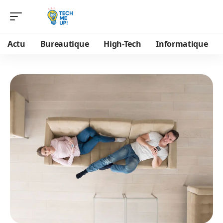
Actu
Bureautique
High-Tech
Informatique