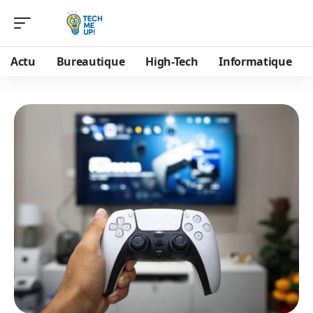
Actu
Bureautique
High-Tech
Informatique