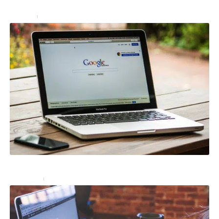
serrurier ?
Sécurité
7 octobre 2019
Comment aborder l’évolution du digital ?
Marketing
14 octobre 2019