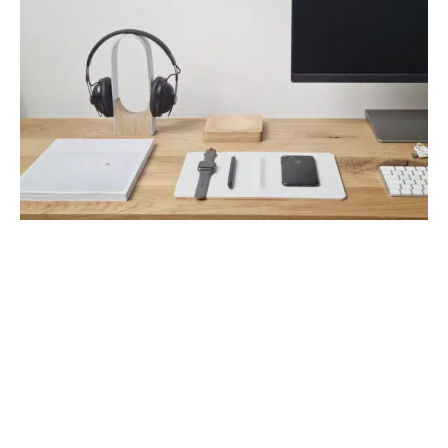
4. Utilisez des outils de concentration
et de productivité pour rester
concentré
Rester concentré pendant une session de jeu
est tout aussi important que d’avoir le bon
équipement. Des applications et des outils