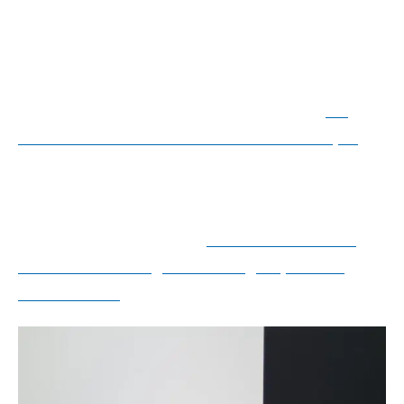
autre atout judicieux : il vous aide à rester
concentré et immergé pendant vos parties.
Pour optimiser votre équipement, investissez
dans du matériel haut de gamme auprès de
revendeurs de confiance ou sur l’un des
les
meilleurs sites de commerce électronique
.
Privilégiez les performances au prix. Des outils
de qualité améliorent votre expérience de jeu.
A découvrir également :
Transformez votre
fête avec une cagnotte en ligne pour un
anniversaire