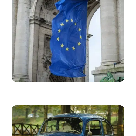
ACTU
Pourquoi la réglementation MiCA bouleverse
l’écosystème tech européen en 2026