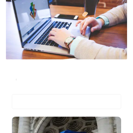
Conception d’ouvrage : les bonnes raisons de se
servir d’un logiciel de CAO
Actu
15 octobre 2019
Recherche
Les plus récents