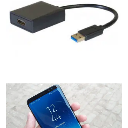
Un adaptateur / convertisseur HDMI vers USB simple
et efficace !
High-Tech
29 septembre 2025