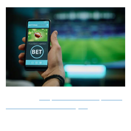
A voir aussi :
L'impact de l'IA sur l'expérience
utilisateur dans les site de jeux
Le streaming et les paris en direct