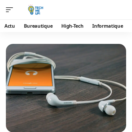
Actu
Bureautique
High-Tech
Informatique