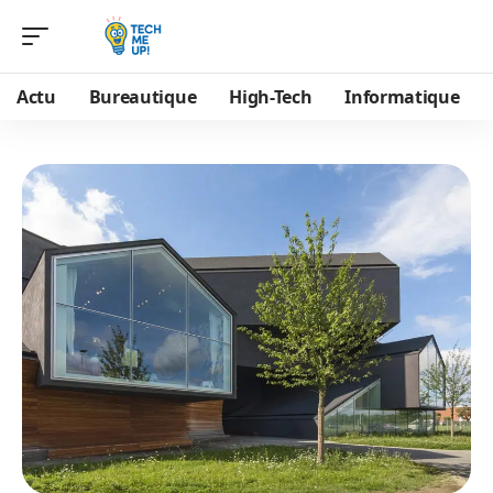
Actu
Bureautique
High-Tech
Informatique