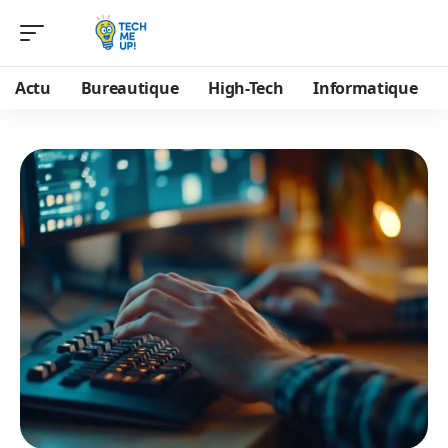
Actu
Bureautique
High-Tech
Informatique