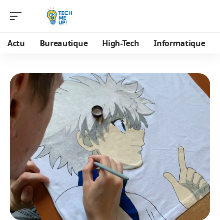
Actu
Bureautique
High-Tech
Informatique