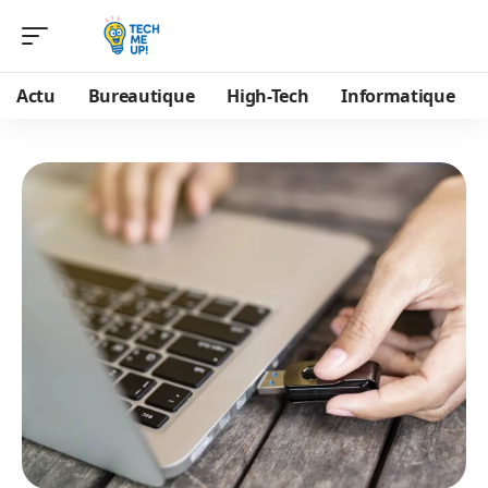
Actu
Bureautique
High-Tech
Informatique