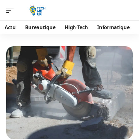
Actu
Bureautique
High-Tech
Informatique