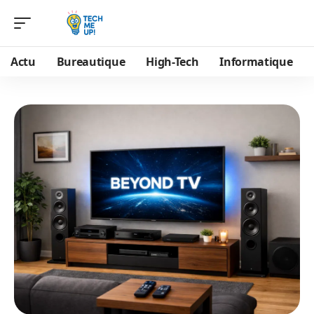
Actu
Bureautique
High-Tech
Informatique