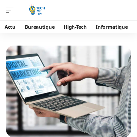
Actu
Bureautique
High-Tech
Informatique