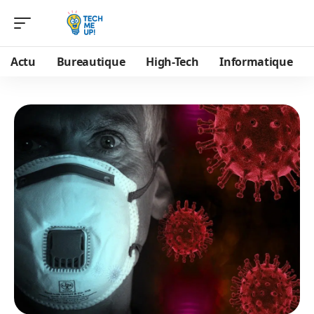
Actu
Bureautique
High-Tech
Informatique