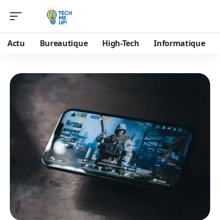
Actu
Bureautique
High-Tech
Informatique