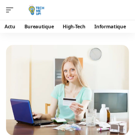
Actu
Bureautique
High-Tech
Informatique