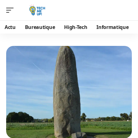
Actu
Bureautique
High-Tech
Informatique