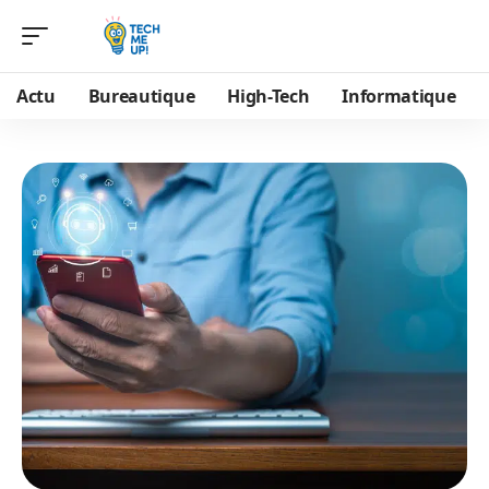
Actu
Bureautique
High-Tech
Informatique