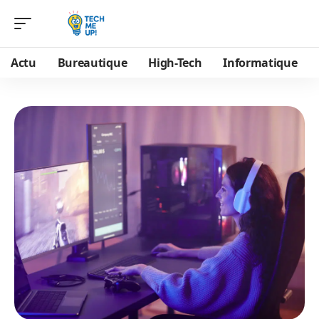
Actu
Bureautique
High-Tech
Informatique