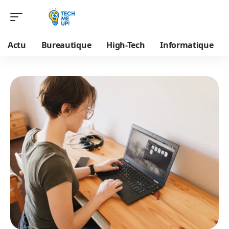
Actu
Bureautique
High-Tech
Informatique