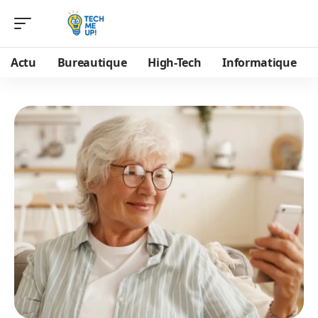
Actu
Bureautique
High-Tech
Informatique