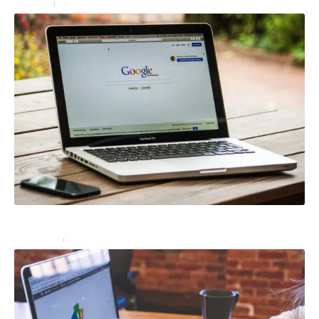
Sécurité
7 octobre 2019
Comment aborder l’évolution du digital ?
Marketing
14 octobre 2019