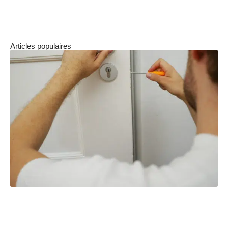
Dorénavant le futur des casinos se joue sur
Internet.
Articles populaires
Serrure électronique : pour un dépannage à
Montmorency, est-ce nécessaire de faire intervenir un
serrurier ?