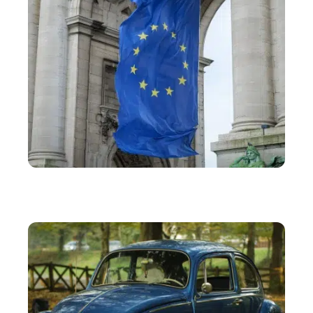
ACTU
Pourquoi la réglementation MiCA bouleverse
l’écosystème tech européen en 2026