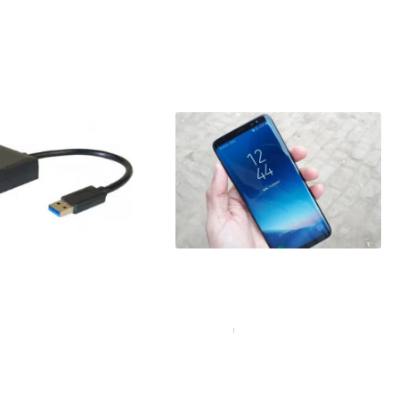
ckjack en ligne, c’est assez facile à comprendre. Pour
ez jouer au blackjack en ligne en mode démo.
eur / convertisseur
Les principales pannes
 USB simple et
rencontrées sur un téléphone
Samsung
9 septembre 2025
High-Tech
10 novembre 2024