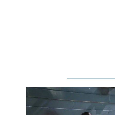
rapprocher le plus possible de ce chiffre sans 
joueur ou effectuer un bust c’est-à-dire dépass
affichent. L’as compte pour 1 ou 11. Les carte
des tutoriels complets proposés par des profes
Le blackjack en ligne offre deux options : le 
Pour la première version, le jeu se joue avec de
à tous les types de joueurs de blackjack, avec
blackjack RNG utilise des graphiques 3D mode
A lire également :
Jouer en France sur des 