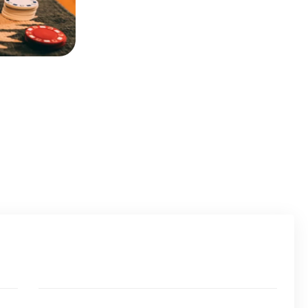
 les casinos. L’objectif est d’atteindre un total de points
r. Les joueurs et le croupier reçoivent des cartes, et les
s cartes actuelles ou de « tirer » pour en recevoir
chance.
Comment jouer ?
Recevoir les cartes