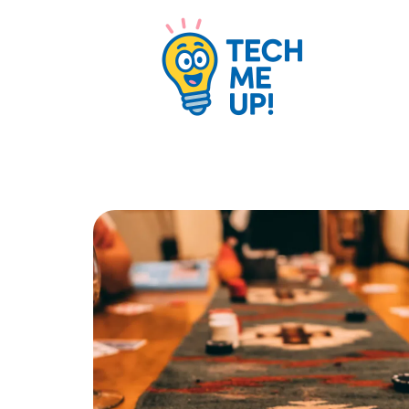
Actu
Bureautique
High-Tech