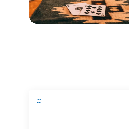
Le blackjack est un jeu de cartes populaire dans
aussi proche que possible de 21 sans le dépasse
joueurs peuvent choisir de « rester » avec leur
d’autres. C’est un mélange de stratégie et de 
Sommaire
Règles de base du blackjack en ligne
Placer la mise