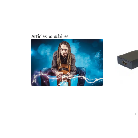
Voilà en gros les règles de base du jeu de bla
plus vous familiariser avec le jeu, vous pouv
Articles populaires
Votre contrôleur Xbox One ne
Un adaptat
fonctionne pas ? 4 conseils pour le
HDMI vers
réparer !
efficace !
Actu
10 novembre 2024
High-Tech
2