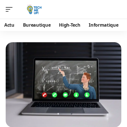
Actu
Bureautique
High-Tech
Informatique