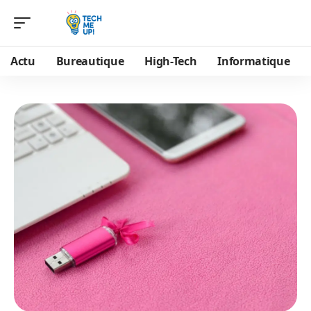
Actu
Bureautique
High-Tech
Informatique