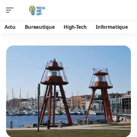
Actu
Bureautique
High-Tech
Informatique