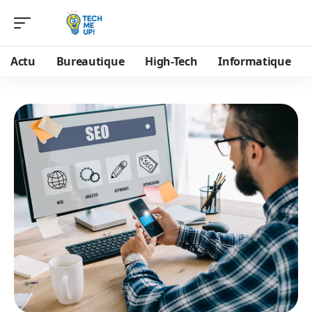
Actu
Bureautique
High-Tech
Informatique