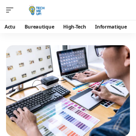
Actu
Bureautique
High-Tech
Informatique