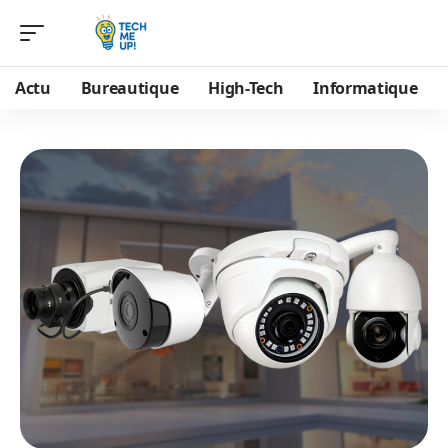
Actu
Bureautique
High-Tech
Informatique